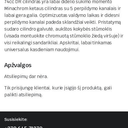
74cc DR cilindras yra labai didelio sukimo momento
Minachrom ketaus cilindras su 5 perpildymo kanalais ir
labai gera galia. Optimizuotas valdymo laikas ir didesni
perpildymo kanalai padeda sklandžiai veikti. Pristatymą
sudaro cilindro galvutė, aukštos kokybės stūmoklis
(visada montuokite chromuotą stūmoklio žiedą viršuje) ir
visi reikalingi sandarikliai. Apskritai, labai tinkamas
universalus kasdieniam naudojimui.
Apžvalgos
Atsiliepimų dar nėra.
Tik prisijungę klientai, kurie įsigijo šį produktą, gali
palikti atsiliepimą.
Susisiekite: