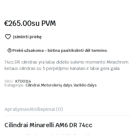
€
265.00
su PVM
Įsiminti prekę
🕒 Prekė užsakoma – būtina pasitikslinti dėl termino.
74cc DR cilindras yra labai didelio sukimo momento Minachrom
ketaus cilindras su 5 perpildymo kanalais ir labai gera galia.
SKU:
KT00114
Kategorijos:
Cilindrai
,
Motorolerių dalys
,
Variklio dalys
Aprašymas
Atsiliepimai (0)
Cilindrai Minarelli AM6 DR 74cc