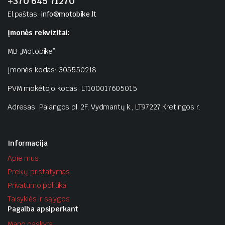
+370 645 71270
El.paštas:
info@motobike.lt
Įmonės rekvizitai:
MB „Motobike”
Įmonės kodas: 305550218
PVM mokėtojo kodas: LT100017605015
Adresas: Palangos pl. 2F, Vydmantų k., LT97227 Kretingos r.
Informacija
Apie mus
Prekių pristatymas
Privatumo politika
Taisyklės ir sąlygos
Pagalba apsiperkant
Mano paskyra